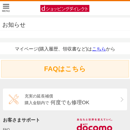
お知らせ
マイページ(購入履歴、領収書など)は
こちら
から
FAQはこちら
充実の延長補償
何度でも修理OK
購入金額内で
お客さまサポート
FAQ