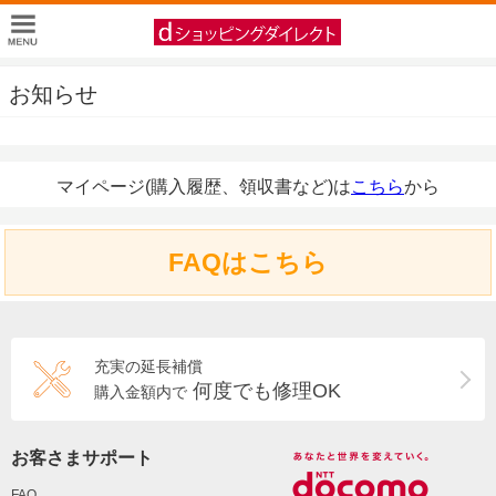
お知らせ
マイページ(購入履歴、領収書など)は
こちら
から
FAQはこちら
充実の延長補償
何度でも修理OK
購入金額内で
お客さまサポート
FAQ