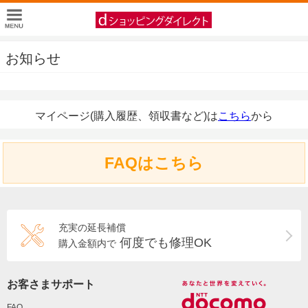
お知らせ
マイページ(購入履歴、領収書など)は
こちら
から
FAQはこちら
充実の延長補償
何度でも修理OK
購入金額内で
お客さまサポート
FAQ