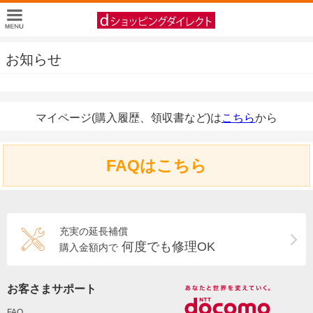
お知らせ
マイページ(購入履歴、領収書など)は
こちら
から
FAQはこちら
充実の延長補償
何度でも修理OK
購入金額内で
お客さまサポート
FAQ