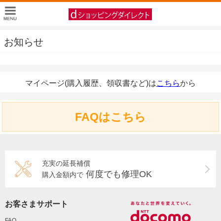
お知らせ
マイページ(購入履歴、領収書など)は
こちら
から
FAQはこちら
充実の延長補償
何度でも修理OK
購入金額内で
お客さまサポート
FAQ