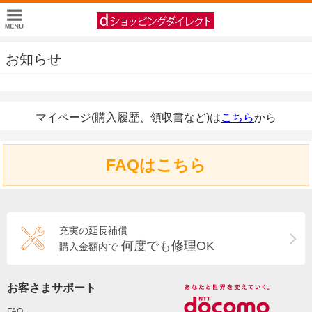
お知らせ
マイページ(購入履歴、領収書など)は
こちら
から
FAQはこちら
充実の延長補償
何度でも修理OK
購入金額内で
お客さまサポート
FAQ