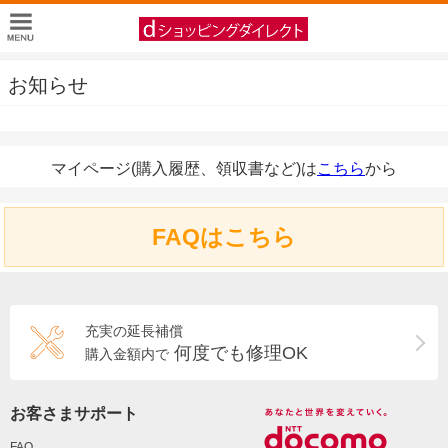
お知らせ
マイページ(購入履歴、領収書など)は
こちら
から
FAQはこちら
充実の延長補償
何度でも修理OK
購入金額内で
お客さまサポート
FAQ