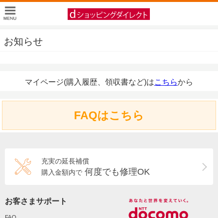
お知らせ
マイページ(購入履歴、領収書など)は
こちら
から
FAQはこちら
充実の延長補償
何度でも修理OK
購入金額内で
お客さまサポート
FAQ