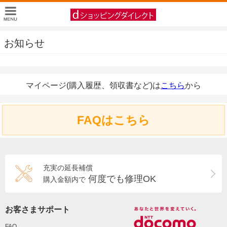
お知らせ
マイページ(購入履歴、領収書など)は
こちら
から
FAQはこちら
充実の延長補償
何度でも修理OK
購入金額内で
お客さまサポート
FAQ