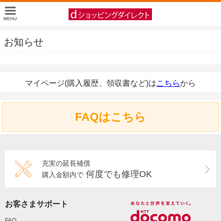
お知らせ
マイページ(購入履歴、領収書など)は
こちら
から
FAQはこちら
充実の延長補償
何度でも修理OK
購入金額内で
お客さまサポート
FAQ