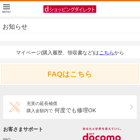
お知らせ
マイページ(購入履歴、領収書など)は
こちら
から
FAQはこちら
充実の延長補償
何度でも修理OK
購入金額内で
お客さまサポート
FAQ