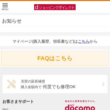
お知らせ
マイページ(購入履歴、領収書など)は
こちら
から
FAQはこちら
充実の延長補償
何度でも修理OK
購入金額内で
お客さまサポート
FAQ