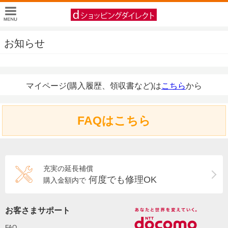
お知らせ
マイページ(購入履歴、領収書など)は
こちら
から
FAQはこちら
充実の延長補償
何度でも修理OK
購入金額内で
お客さまサポート
FAQ