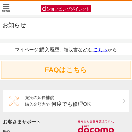
お知らせ
マイページ(購入履歴、領収書など)は
こちら
から
FAQはこちら
充実の延長補償
何度でも修理OK
購入金額内で
お客さまサポート
FAQ