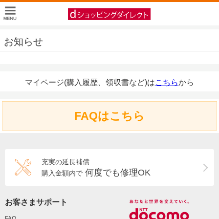
お知らせ
マイページ(購入履歴、領収書など)は
こちら
から
FAQはこちら
充実の延長補償
何度でも修理OK
購入金額内で
お客さまサポート
FAQ