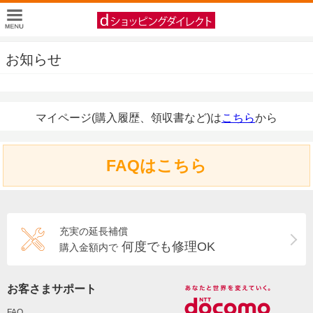
お知らせ
マイページ(購入履歴、領収書など)は
こちら
から
FAQはこちら
充実の延長補償
何度でも修理OK
購入金額内で
お客さまサポート
FAQ