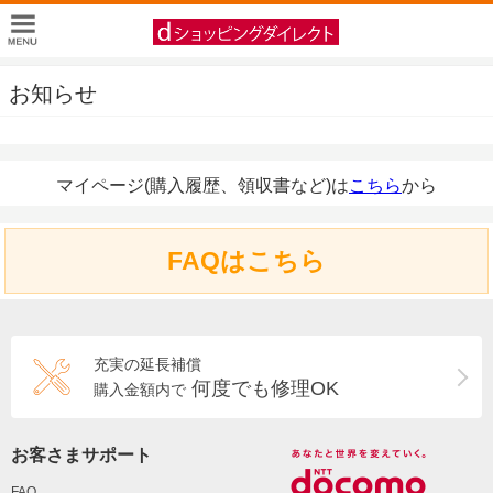
お知らせ
マイページ(購入履歴、領収書など)は
こちら
から
FAQはこちら
充実の延長補償
何度でも修理OK
購入金額内で
お客さまサポート
FAQ