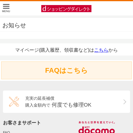
お知らせ
マイページ(購入履歴、領収書など)は
こちら
から
FAQはこちら
充実の延長補償
何度でも修理OK
購入金額内で
お客さまサポート
FAQ