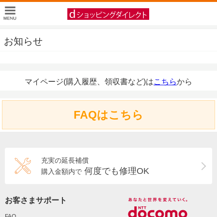
お知らせ
マイページ(購入履歴、領収書など)は
こちら
から
FAQはこちら
充実の延長補償
何度でも修理OK
購入金額内で
お客さまサポート
FAQ