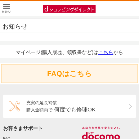
お知らせ
マイページ(購入履歴、領収書など)は
こちら
から
FAQはこちら
充実の延長補償
何度でも修理OK
購入金額内で
お客さまサポート
FAQ