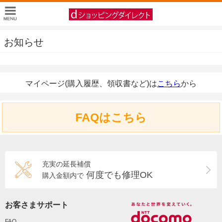
お知らせ
マイページ(購入履歴、領収書など)は
こちら
から
FAQはこちら
充実の延長補償
何度でも修理OK
購入金額内で
お客さまサポート
FAQ