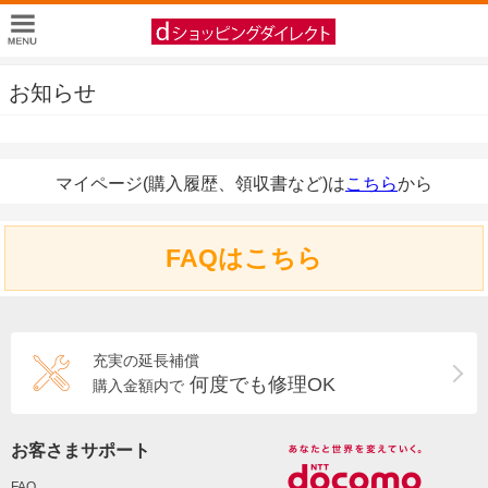
お知らせ
マイページ(購入履歴、領収書など)は
こちら
から
FAQはこちら
充実の延長補償
何度でも修理OK
購入金額内で
お客さまサポート
FAQ