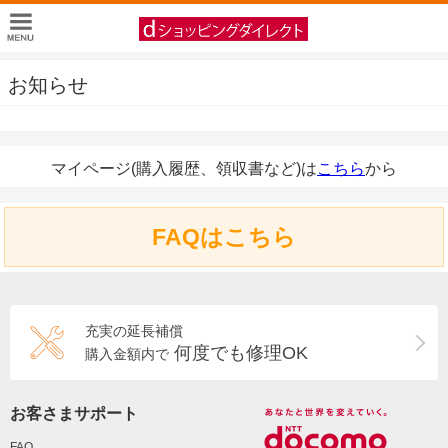
お知らせ
マイページ(購入履歴、領収書など)は
こちら
から
FAQはこちら
充実の延長補償
何度でも修理OK
購入金額内で
お客さまサポート
FAQ