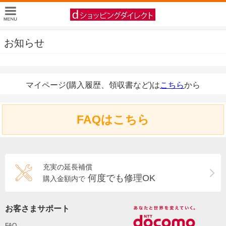
お知らせ
マイページ(購入履歴、領収書など)は
こちら
から
FAQはこちら
充実の延長補償
何度でも修理OK
購入金額内で
お客さまサポート
FAQ