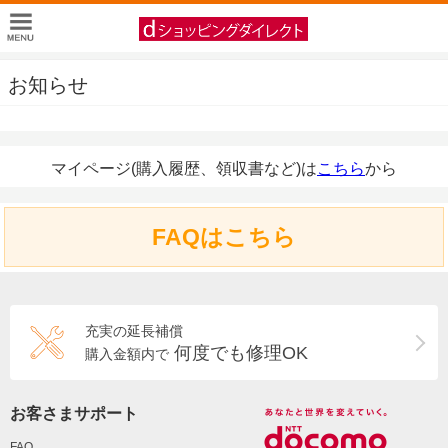
お知らせ
マイページ(購入履歴、領収書など)は
こちら
から
FAQはこちら
充実の延長補償
何度でも修理OK
購入金額内で
お客さまサポート
FAQ