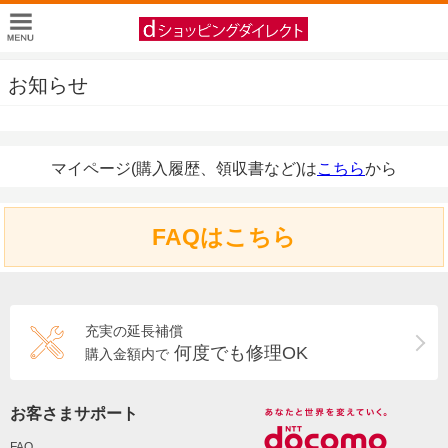
お知らせ
マイページ(購入履歴、領収書など)は
こちら
から
FAQはこちら
充実の延長補償
何度でも修理OK
購入金額内で
お客さまサポート
FAQ