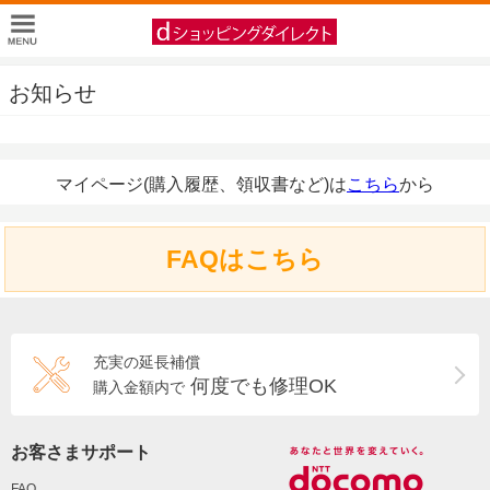
お知らせ
マイページ(購入履歴、領収書など)は
こちら
から
FAQはこちら
充実の延長補償
何度でも修理OK
購入金額内で
お客さまサポート
FAQ