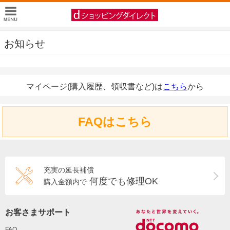
お知らせ
マイページ(購入履歴、領収書など)は
こちら
から
FAQはこちら
充実の延長補償
何度でも修理OK
購入金額内で
お客さまサポート
FAQ