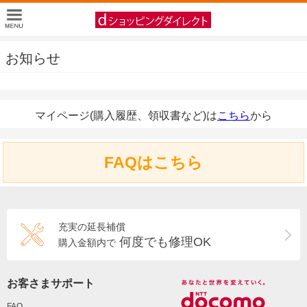
お知らせ
マイページ(購入履歴、領収書など)は
こちら
から
FAQはこちら
充実の延長補償
何度でも修理OK
購入金額内で
お客さまサポート
FAQ