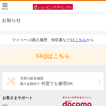
お知らせ
マイページ(購入履歴、領収書など)は
こちら
から
FAQはこちら
充実の延長補償
何度でも修理OK
購入金額内で
お客さまサポート
FAQ