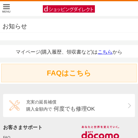
お知らせ
マイページ(購入履歴、領収書など)は
こちら
から
FAQはこちら
充実の延長補償
何度でも修理OK
購入金額内で
お客さまサポート
FAQ