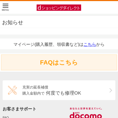
お知らせ
マイページ(購入履歴、領収書など)は
こちら
から
FAQはこちら
充実の延長補償
何度でも修理OK
購入金額内で
お客さまサポート
FAQ