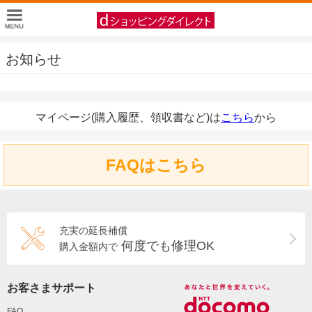
お知らせ
マイページ(購入履歴、領収書など)は
こちら
から
FAQはこちら
充実の延長補償
何度でも修理OK
購入金額内で
お客さまサポート
FAQ