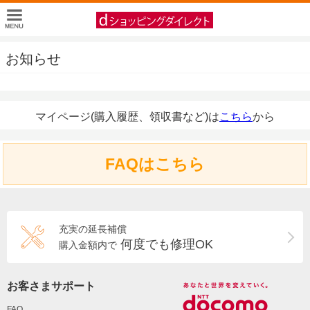
お知らせ
マイページ(購入履歴、領収書など)は
こちら
から
FAQはこちら
充実の延長補償
何度でも修理OK
購入金額内で
お客さまサポート
FAQ