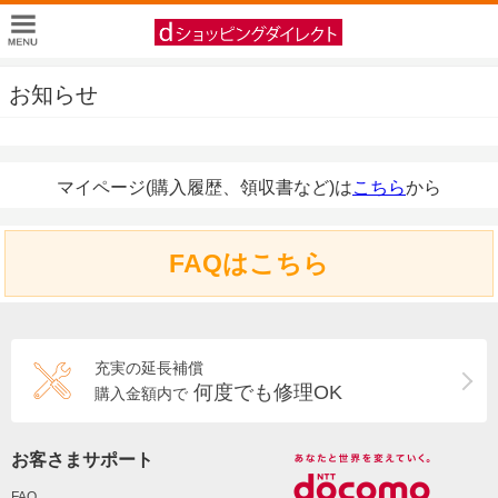
お知らせ
マイページ(購入履歴、領収書など)は
こちら
から
FAQはこちら
充実の延長補償
何度でも修理OK
購入金額内で
お客さまサポート
FAQ