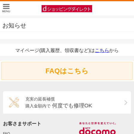
お知らせ
マイページ(購入履歴、領収書など)は
こちら
から
FAQはこちら
充実の延長補償
何度でも修理OK
購入金額内で
お客さまサポート
FAQ