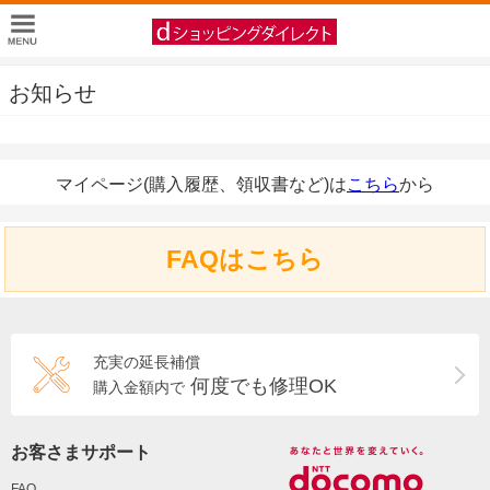
お知らせ
マイページ(購入履歴、領収書など)は
こちら
から
FAQはこちら
充実の延長補償
何度でも修理OK
購入金額内で
お客さまサポート
FAQ