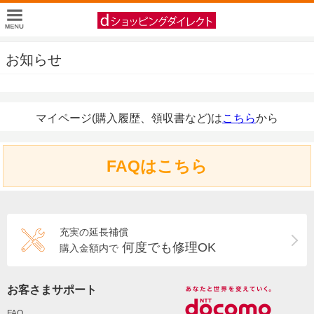
お知らせ
マイページ(購入履歴、領収書など)は
こちら
から
FAQはこちら
充実の延長補償
何度でも修理OK
購入金額内で
お客さまサポート
FAQ