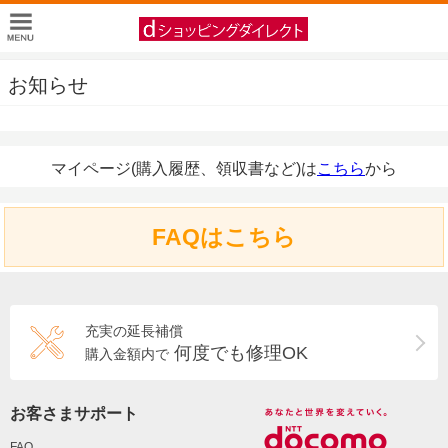
お知らせ
マイページ(購入履歴、領収書など)は
こちら
から
FAQはこちら
充実の延長補償
何度でも修理OK
購入金額内で
お客さまサポート
FAQ