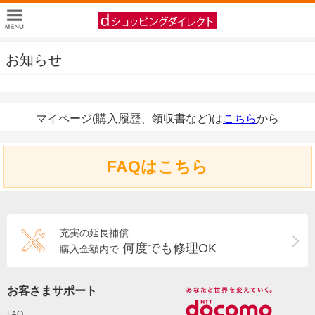
お知らせ
マイページ(購入履歴、領収書など)は
こちら
から
FAQはこちら
充実の延長補償
何度でも修理OK
購入金額内で
お客さまサポート
FAQ