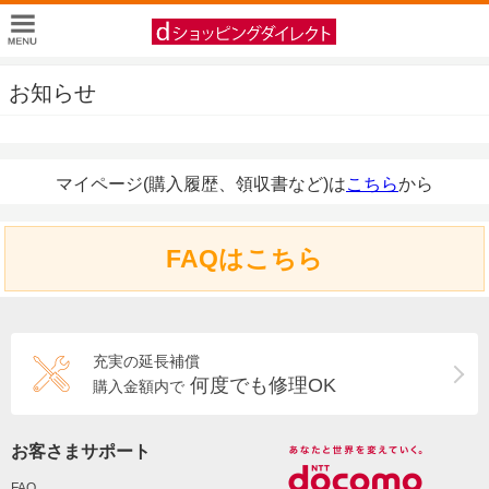
お知らせ
マイページ(購入履歴、領収書など)は
こちら
から
FAQはこちら
充実の延長補償
何度でも修理OK
購入金額内で
お客さまサポート
FAQ