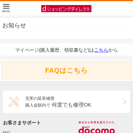
お知らせ
マイページ(購入履歴、領収書など)は
こちら
から
FAQはこちら
充実の延長補償
何度でも修理OK
購入金額内で
お客さまサポート
FAQ