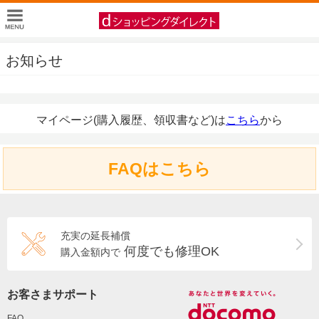
お知らせ
マイページ(購入履歴、領収書など)は
こちら
から
FAQはこちら
充実の延長補償
何度でも修理OK
購入金額内で
お客さまサポート
FAQ