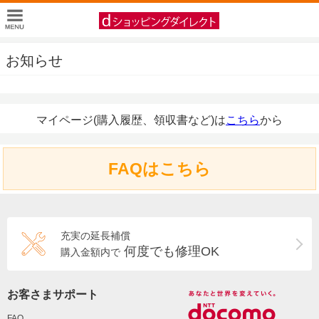
お知らせ
マイページ(購入履歴、領収書など)は
こちら
から
FAQはこちら
充実の延長補償
何度でも修理OK
購入金額内で
お客さまサポート
FAQ