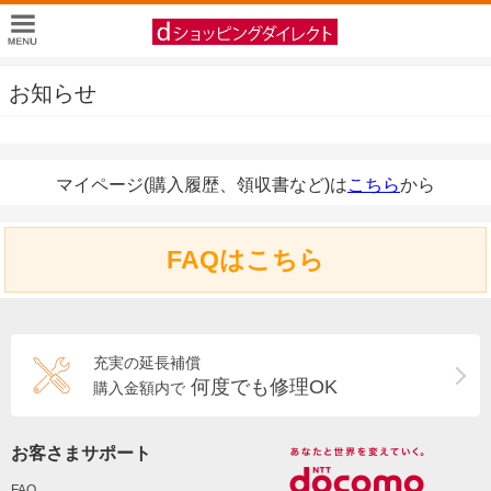
お知らせ
マイページ(購入履歴、領収書など)は
こちら
から
FAQはこちら
充実の延長補償
何度でも修理OK
購入金額内で
お客さまサポート
FAQ