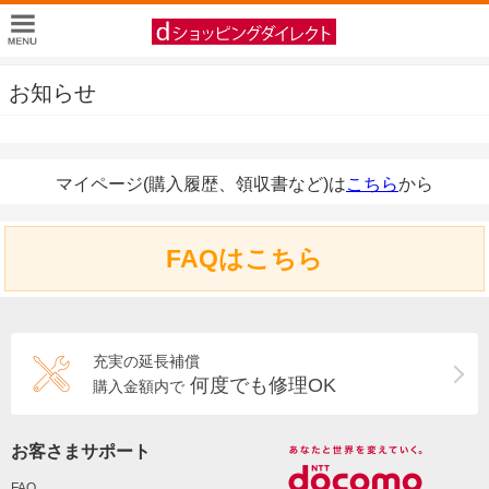
お知らせ
マイページ(購入履歴、領収書など)は
こちら
から
FAQはこちら
充実の延長補償
何度でも修理OK
購入金額内で
お客さまサポート
FAQ