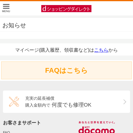
お知らせ
マイページ(購入履歴、領収書など)は
こちら
から
FAQはこちら
充実の延長補償
何度でも修理OK
購入金額内で
お客さまサポート
FAQ