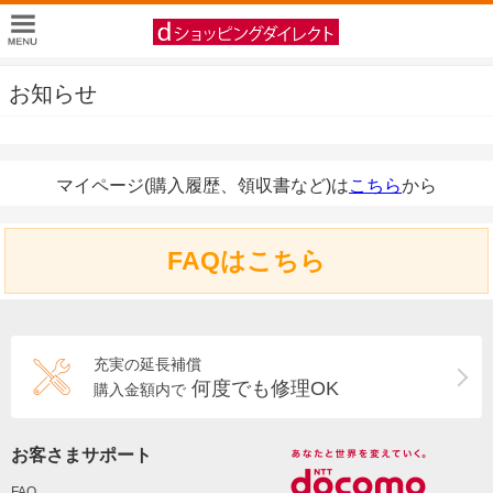
お知らせ
マイページ(購入履歴、領収書など)は
こちら
から
FAQはこちら
充実の延長補償
何度でも修理OK
購入金額内で
お客さまサポート
FAQ