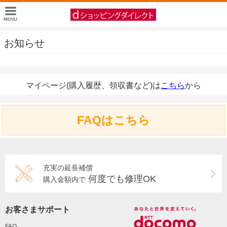
お知らせ
マイページ(購入履歴、領収書など)は
こちら
から
FAQはこちら
充実の延長補償
何度でも修理OK
購入金額内で
お客さまサポート
FAQ