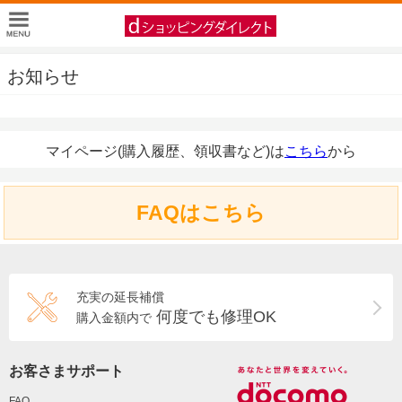
お知らせ
マイページ(購入履歴、領収書など)は
こちら
から
FAQはこちら
充実の延長補償
何度でも修理OK
購入金額内で
お客さまサポート
FAQ